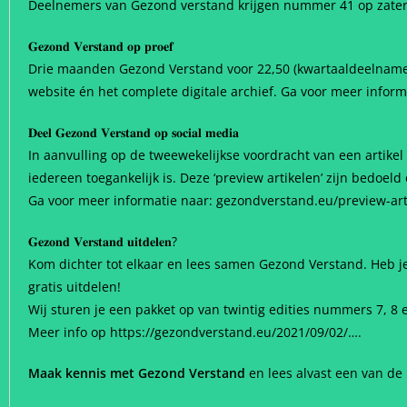
Deelnemers van Gezond verstand krijgen nummer 41 op zater
𝐆𝐞𝐳𝐨𝐧𝐝 𝐕𝐞𝐫𝐬𝐭𝐚𝐧𝐝 𝐨𝐩 𝐩𝐫𝐨𝐞𝐟
Drie maanden Gezond Verstand voor 22,50 (kwartaaldeelname). 
website én het complete digitale archief. Ga voor meer infor
𝐃𝐞𝐞𝐥 𝐆𝐞𝐳𝐨𝐧𝐝 𝐕𝐞𝐫𝐬𝐭𝐚𝐧𝐝 𝐨𝐩 𝐬𝐨𝐜𝐢𝐚𝐥 𝐦𝐞𝐝𝐢𝐚
In aanvulling op de tweewekelijkse voordracht van een artikel
iedereen toegankelijk is. Deze ‘preview artikelen’ zijn bedo
Ga voor meer informatie naar: gezondverstand.eu/preview-art
𝐆𝐞𝐳𝐨𝐧𝐝 𝐕𝐞𝐫𝐬𝐭𝐚𝐧𝐝 𝐮𝐢𝐭𝐝𝐞𝐥𝐞𝐧?
Kom dichter tot elkaar en lees samen Gezond Verstand. Heb je
gratis uitdelen!
Wij sturen je een pakket op van twintig edities nummers 7, 8 
Meer info op https://gezondverstand.eu/2021/09/02/….
Maak kennis met Gezond Verstand
en lees alvast een van de