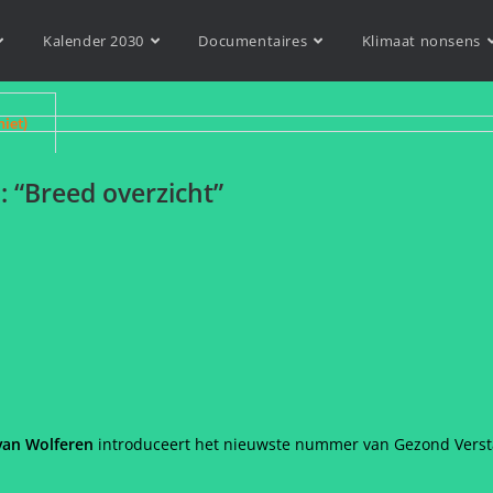
Kalender 2030
Documentaires
Klimaat nonsens
niet)
: “Breed overzicht”
van Wolferen
introduceert het nieuwste nummer van Gezond Versta