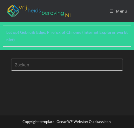
Menu
Let op! Gebruik Edge, Firefox of Chrome (Internet Explorer werkt
niet)
Copyright template- OceanWP Website: Quickassist.nl