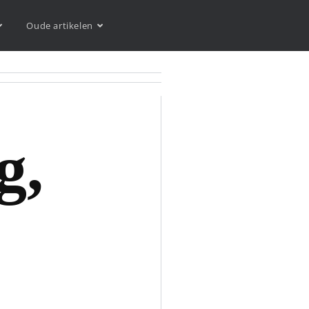
Oude artikelen
g,