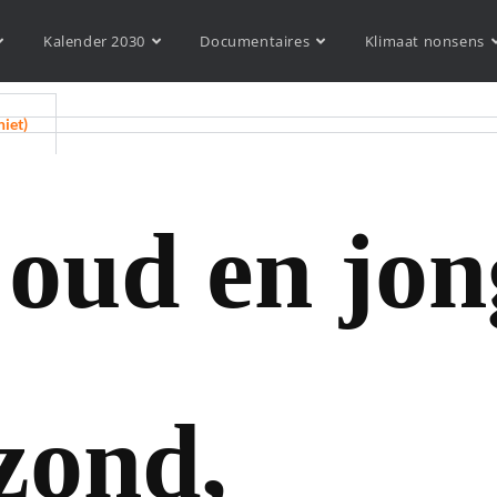
Kalender 2030
Documentaires
Klimaat nonsens
niet)
 oud en jon
zond,