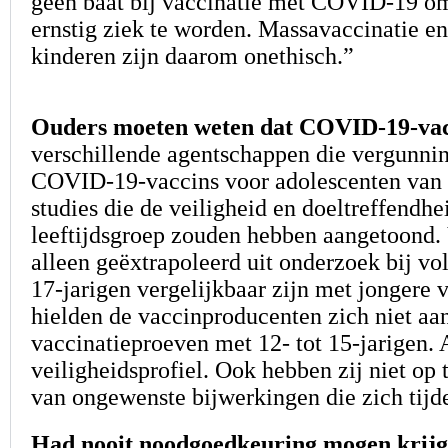
geen baat bij vaccinatie met COVID-19 omd
ernstig ziek te worden. Massavaccinatie e
kinderen zijn daarom onethisch.”
Ouders moeten weten dat COVID-19-vacci
verschillende agentschappen die vergunni
COVID-19-vaccins voor adolescenten van 1
studies die de veiligheid en doeltreffendh
leeftijdsgroep zouden hebben aangetoond.
alleen geëxtrapoleerd uit onderzoek bij v
17-jarigen vergelijkbaar zijn met jongere
hielden de vaccinproducenten zich niet aan
vaccinatieproeven met 12- tot 15-jarigen. 
veiligheidsprofiel. Ook hebben zij niet op
van ongewenste bijwerkingen die zich tij
Had nooit noodgoedkeuring mogen krij