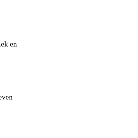
iek en
even