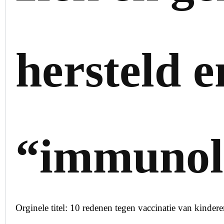
hersteld e
“immunolo
Orginele titel: 10 redenen tegen vaccinatie van kinder