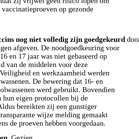
at zij vrijwel geen risico lopen om
n vaccinatieproeven op gezonde
ns nog niet volledig zijn goedgekeurd
doo
ngen afgeven. De noodgoedkeuring voor
6 en 17 jaar was niet gebaseerd op
eid van de middelen voor deze
 Veiligheid en werkzaamheid werden
olwassenen. De bewering dat 16- en
 volwassenen werd gebruikt. Bovendien
 hun eigen protocollen bij de
Aldus bereikten zij een gunstiger
 transparante wijze melding gemaakt
dens de proeven hebben voorgedaan.
gen.
Gezien