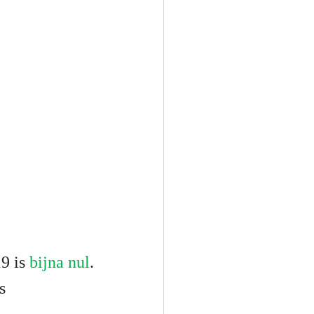
9 is
bijna nul
.
s