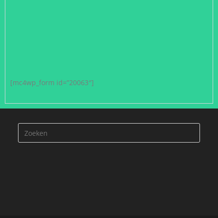
[mc4wp_form id=”20063″]