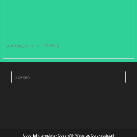
[mc4wp_form id=”20063″]
Copyright template- OceanWP Website: Quickassist.nl