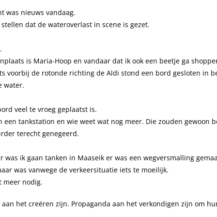
cht was nieuws vandaag.
stellen dat de wateroverlast in scene is gezet.
.
oonplaats is Maria-Hoop en vandaar dat ik ook een beetje ga shoppe
ts voorbij de rotonde richting de Aldi stond een bord gesloten in b
e water.
bord veel te vroeg geplaatst is.
n een tankstation en wie weet wat nog meer. Die zouden gewoon b
uurder terecht genegeerd.
er was ik gaan tanken in Maaseik er was een wegversmalling gemaa
ar was vanwege de verkeersituatie iets te moeilijk.
et meer nodig.
s aan het creëren zijn. Propaganda aan het verkondigen zijn om hun