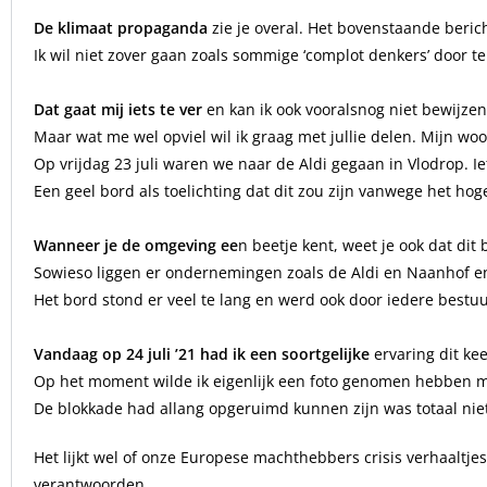
De klimaat propaganda
zie je overal. Het bovenstaande beri
Ik wil niet zover gaan zoals sommige ‘complot denkers’ door te 
Dat gaat mij iets te ver
en kan ik ook vooralsnog niet bewijzen
Maar wat me wel opviel wil ik graag met jullie delen. Mijn w
Op vrijdag 23 juli waren we naar de Aldi gegaan in Vlodrop. Ie
Een geel bord als toelichting dat dit zou zijn vanwege het hog
Wanneer je de omgeving ee
n beetje kent, weet je ook dat dit 
Sowieso liggen er ondernemingen zoals de Aldi en Naanhof e
Het bord stond er veel te lang en werd ook door iedere best
Vandaag op 24 juli ’21 had ik een soortgelijke
ervaring dit ke
Op het moment wilde ik eigenlijk een foto genomen hebben ma
De blokkade had allang opgeruimd kunnen zijn was totaal ni
Het lijkt wel of onze Europese machthebbers crisis verhaaltje
verantwoorden.