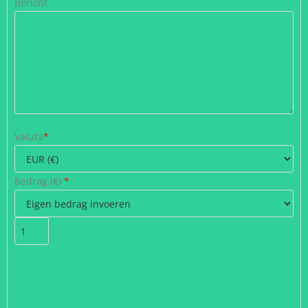
Bericht
Valuta
*
Bedrag (
€
)
*