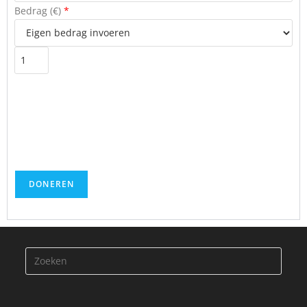
Bedrag (
€
)
*