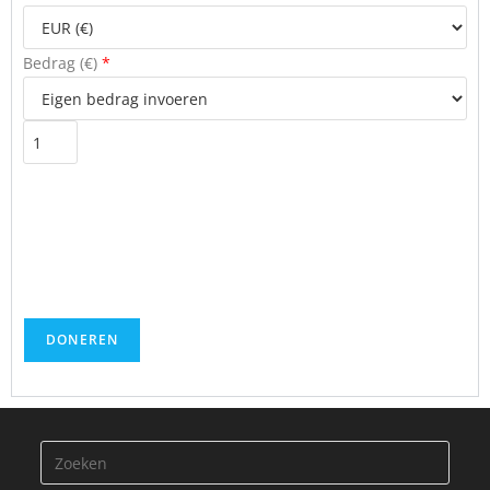
Bedrag (
€
)
*