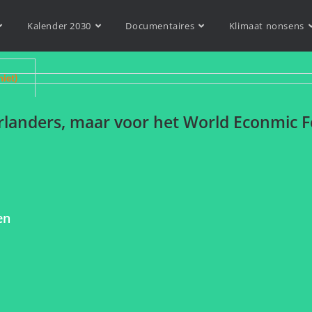
Kalender 2030
Documentaires
Klimaat nonsens
niet)
erlanders, maar voor het World Econmic 
en