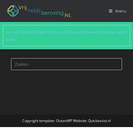
Menu
Let op! Gebruik Edge, Firefox of Chrome (Internet Explorer werkt
niet)
Copyright template- OceanWP Website: Quickassist.nl