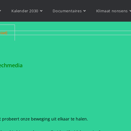
Kalender 2030
Documentaires
Klimaat nonsens
niet)
eechmedia
t probeert onze beweging uit elkaar te halen.