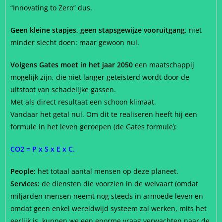
“Innovating to Zero” dus.
Geen kleine stapjes, geen stapsgewijze vooruitgang
, niet
minder slecht doen: maar gewoon nul.
Volgens Gates moet in het jaar 2050
een maatschappij
mogelijk zijn, die niet langer geteisterd wordt door de
uitstoot van schadelijke gassen.
Met als direct resultaat een schoon klimaat.
Vandaar het getal nul. Om dit te realiseren heeft hij een
formule in het leven geroepen (de Gates formule):
CO2 = P x S x E x C.
People:
het totaal aantal mensen op deze planeet.
Services:
de diensten die voorzien in de welvaart (omdat
miljarden mensen neemt nog steeds in armoede leven en
omdat geen enkel wereldwijd systeem zal werken, mits het
eerlijk is, kunnen we een enorme vraag verwachten naar de