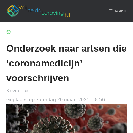
Menu
🙂
Onderzoek naar artsen die
‘coronamedicijn’
voorschrijven
Kevin Lux
Geplaatst op zaterdag 20 maart 2021 – 8:56