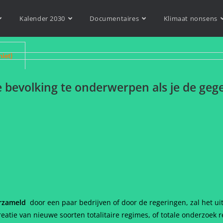
Kalender 2030
Documentaires
Klimaat nonsens
niet)
 bevolking te onderwerpen als je de geg
erzameld
door een paar bedrijven of door de regeringen, zal het uit
reatie van nieuwe soorten totalitaire regimes, of totale onderzoek