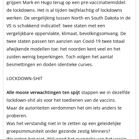
grijpen Mark en Hugo terug op een pre-vaccinatiemiddel:
de lockdowns. Het is al tijden twijfelachtig of lockdowns
werken. De vergelijking tussen North en South Dakota in de
VS is schokkend indicatief: twee staten met een
vergelijkbare oppervlakte, klimaat, bevolkingsomvang. De
twee staten passen ten aanzien van Covid-19 twee totaal
afwijkende modellen toe: het noorden kent veel en het
zuiden weinig beperkingen. Toch volgen het aantal
besmettingen en doden identieke curves.
LOCKDOWN-SHIT
Alle mooie verwachtingen ten spijt
stappen we in dezelfde
lockdown-shit als voor het toedienen van de vaccins.
Maar de autoriteiten verdommen het om iets anders te
proberen.
Was het verstandig niet in te zetten op een geleidelijke
groepsimmuniteit onder gezonde zestig Minners?
We weten het niet. Wel werd het evangelie van het vaccin