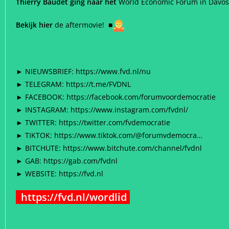
Thierry Baudet ging naar het
World Economic Forum in Davos 
Bekijk hier
de aftermovie!
■
► NIEUWSBRIEF: https://www.fvd.nl/nu
► TELEGRAM: https://t.me/FVDNL
► FACEBOOK: https://facebook.com/forumvoordemocratie
► INSTAGRAM: https://www.instagram.com/fvdnl/
► TWITTER: https://twitter.com/fvdemocratie
► TIKTOK: https://www.tiktok.com/@forumvdemocra…
► BITCHUTE: https://www.bitchute.com/channel/fvdnl
► GAB: https://gab.com/fvdnl
► WEBSITE: https://fvd.nl
https://fvd.nl/wordlid
`