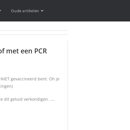
Oude artikelen
 of met een PCR
e NIET gevaccineerd bent. Oh je
etingen)
e dit geluid verkondigen. ….