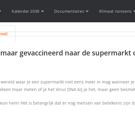
Kalender 2030
Documentaires
Klimaat nonsens
niet)
og maar gevaccineerd naar de supermarkt
 de wereld waar je een supermarkt niet eens meer in mag wanneer j
alleen maar meten of je het Virus DNA bij je het, maar geen besm
eun hem! Het is belangrijk dat er nog mensen van betekenis zijn di