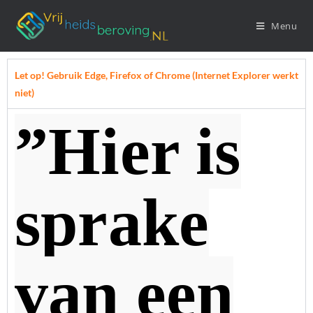
Menu
Let op! Gebruik Edge, Firefox of Chrome (Internet Explorer werkt
niet)
”Hier is
sprake
van een