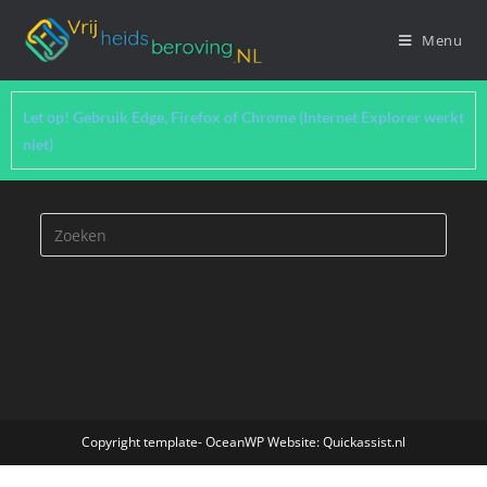
Menu
Let op! Gebruik Edge, Firefox of Chrome (Internet Explorer werkt
niet)
Copyright template- OceanWP Website: Quickassist.nl