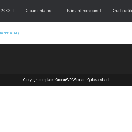
 2030
Documentaires
Klimaat nonsens
Oude arti
erkt niet)
Copyright template- OceanWP Website: Quickassist.nl