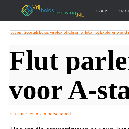
2024
2023
Let op! Gebruik Edge, Firefox of Chrome (Internet Explorer werkt 
Flut parl
voor A-st
2e Kamerleden zijn hersendood.