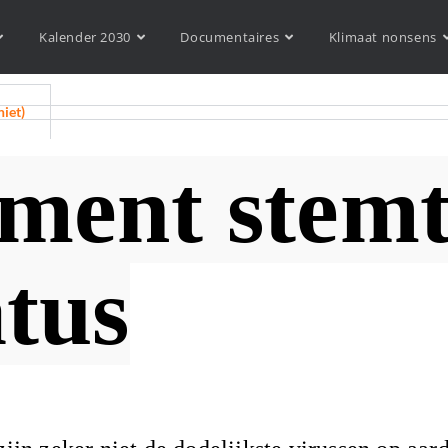
Kalender 2030
Documentaires
Klimaat nonsens
niet)
ement stem
atus