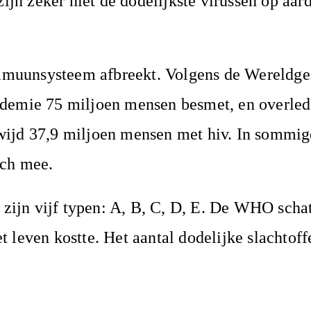
zijn zeker niet de dodelijkste virussen op aar
 immuunsysteem afbreekt. Volgens de Wereldg
idemie 75 miljoen mensen besmet, en overled
wijd 37,9 miljoen mensen met hiv. In sommig
ich mee.
 zijn vijf typen: A, B, C, D, E. De WHO schat
 leven kostte. Het aantal dodelijke slachtoff