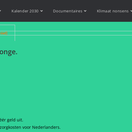
Kalender 2030
Documentaires
Klimaat nonsens
niet)
onge.
ér geld uit.
 zorgkosten voor Nederlanders.