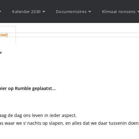
Kalender 2030
Documentaires
Klimaat nonsens
niet)
”
 hier op Rumble geplaatst…
g de dag ons leven in ieder aspect.
atras waar we s’ nachts op slapen, en alles dat we daar tussenin do