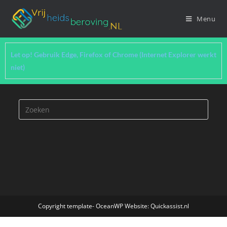
Menu
Let op! Gebruik Edge, Firefox of Chrome (Internet Explorer werkt
niet)
Copyright template- OceanWP Website: Quickassist.nl