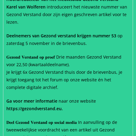
Karel van Wolferen
introduceert het nieuwste nummer van
Gezond Verstand door zijn eigen geschreven artikel voor te
lezen.
Deelnemers van Gezond verstand krijgen nummer 53
op
zaterdag 5 november in de brievenbus.
𝐆𝐞𝐳𝐨𝐧𝐝 𝐕𝐞𝐫𝐬𝐭𝐚𝐧𝐝 𝐨𝐩 𝐩𝐫𝐨𝐞𝐟 Drie maanden Gezond Verstand
voor 22,50 (kwartaaldeelname).
Je krijgt 6x Gezond Verstand thuis door de brievenbus, je
krijgt toegang tot het forum op onze website én het
complete digitale archief.
Ga voor meer informatie
naar onze website
https://gezondverstand.eu
.
𝐃𝐞𝐞𝐥 𝐆𝐞𝐳𝐨𝐧𝐝 𝐕𝐞𝐫𝐬𝐭𝐚𝐧𝐝 𝐨𝐩 𝐬𝐨𝐜𝐢𝐚𝐥 𝐦𝐞𝐝𝐢𝐚 In aanvulling op de
tweewekelijkse voordracht van een artikel uit Gezond