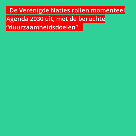
De Verenigde Naties rollen momenteel
Agenda 2030 uit, met de beruchte
“duurzaamheidsdoelen”.
`