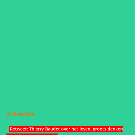
GoFundMe
Retweet: Thierry Baudet over het leven, groots denken