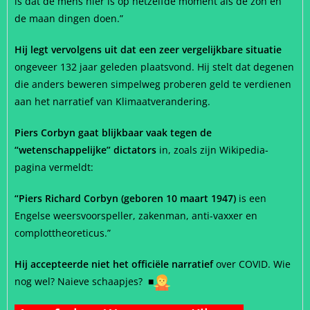
is dat de mens hier is op hetzelfde moment als de zon en
de maan dingen doen.”
Hij legt vervolgens uit dat een zeer vergelijkbare situatie
ongeveer 132 jaar geleden plaatsvond. Hij stelt dat degenen
die anders beweren simpelweg proberen geld te verdienen
aan het narratief van Klimaatverandering.
Piers Corbyn gaat blijkbaar vaak tegen de
“wetenschappelijke” dictators
in, zoals zijn Wikipedia-
pagina vermeldt:
“Piers Richard Corbyn (geboren 10 maart 1947)
is een
Engelse weersvoorspeller, zakenman, anti-vaxxer en
complottheoreticus.”
Hij accepteerde niet het officiële narratief
over COVID. Wie
nog wel? Naieve schaapjes?
■