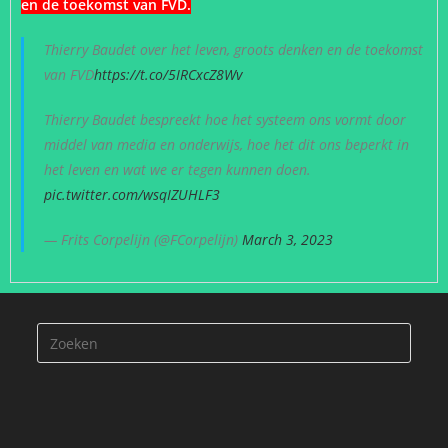
en de toekomst van FVD.
Thierry Baudet over het leven, groots denken en de toekomst
van FVD
https://t.co/5IRCxcZ8Wv
Thierry Baudet bespreekt hoe het systeem ons vormt door
middel van media en onderwijs, hoe het dit ons beperkt in
het leven en wat we er tegen kunnen doen.
pic.twitter.com/wsqIZUHLF3
— Frits Corpelijn (@FCorpelijn)
March 3, 2023