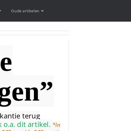
Oude artikelen
je
ngen”
kantie terug
k o.a. dit artikel.
*In