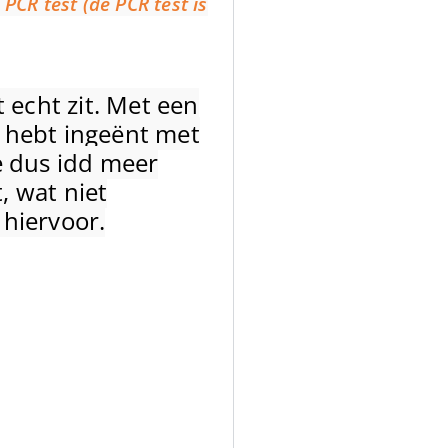
PCR test (de PCR test is
t echt zit. Met een
 hebt ingeënt met
e dus idd meer
, wat niet
hiervoor.