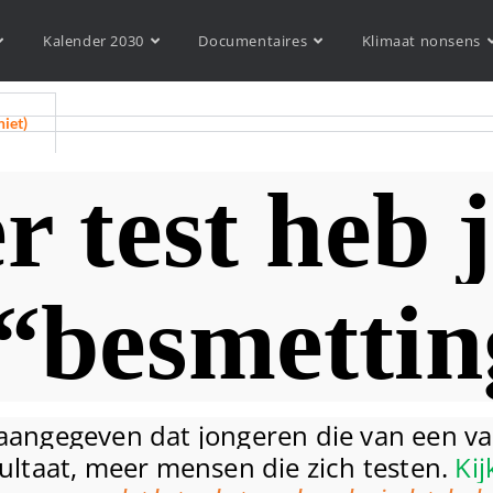
Kalender 2030
Documentaires
Klimaat nonsens
niet)
r test heb 
“besmetti
aangegeven dat jongeren die van een va
ultaat, meer mensen die zich testen.
Kij