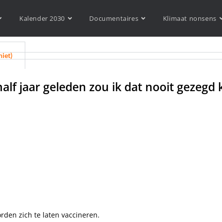
Kalender 2030
Documentaires
Klimaat nonsens
niet)
n half jaar geleden zou ik dat nooit geze
en zich te laten vaccineren.