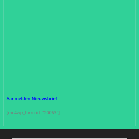
Aanmelden Nieuwsbrief
[mc4wp_form id=”20063″]